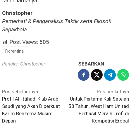
tahun lamanya.
Christopher
Pemerhati & Penganalisis Taktik serta Filosofi
Sepakbola
Post Views:
505
Fiorentina
Penulis: Christopher
SEBARKAN
Navigasi
Pos sebelumnya
Pos berikutnya
pos
Profil Al-Ittihad, Klub Arab
Untuk Pertama Kali Setelah
Saudi yang Akan Diperkuat
58 Tahun, West Ham United
Karim Benzema Musim
Berhasil Meraih Trofi di
Depan
Kompetisi Eropa!