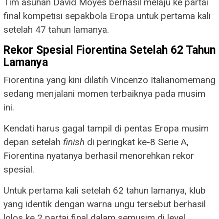
Tim asuhan David Moyes berhasil melaju ke partai
final kompetisi sepakbola Eropa untuk pertama kali
setelah 47 tahun lamanya.
Rekor Spesial Fiorentina Setelah 62 Tahun
Lamanya
Fiorentina yang kini dilatih Vincenzo Italianomemang
sedang menjalani momen terbaiknya pada musim
ini.
Kendati harus gagal tampil di pentas Eropa musim
depan setelah
finish
di peringkat ke-8 Serie A,
Fiorentina nyatanya berhasil menorehkan rekor
spesial.
Untuk pertama kali setelah 62 tahun lamanya, klub
yang identik dengan warna ungu tersebut berhasil
lolos ke 2 partai final dalam semusim di level