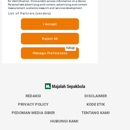
tutup
REDAKSI
DISCLAIMER
PRIVACY POLICY
KODE ETIK
PEDOMAN MEDIA SIBER
TENTANG KAMI
HUBUNGI KAMI