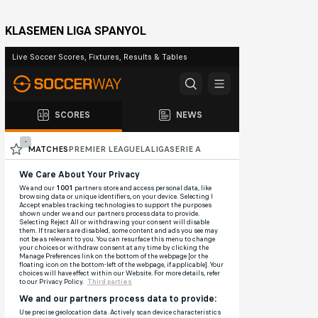
KLASEMEN LIGA SPANYOL