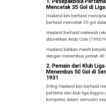
1. Pesepakbola Pertama 
Mencetak 35 Gol di Lig
Haaland kini berhasil mencip
berhasil mencetak 35 gol dala
Haaland berhasil melewati rek
ditorehkan Andy Cole (1993/9
Haaland bahkan masih berpelu
dengan menembus jumlah 40 gol
2. Pemain dari Klub Liga
Menembus 50 Gol di Se
1931
Erling Haaland kini berhasil 
pertama dari klub liga Inggr
kompetisi dalam semusim sej