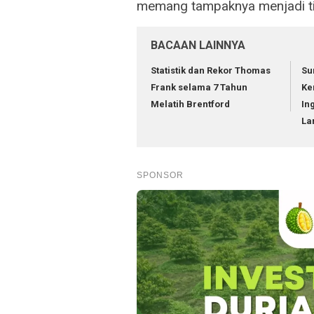
memang tampaknya menjadi titi
BACAAN LAINNYA
Statistik dan Rekor Thomas
Su
Frank selama 7 Tahun
Ke
Melatih Brentford
In
La
SPONSOR