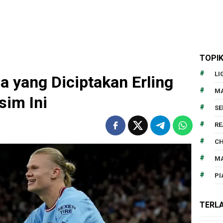
TOPI
LI
a yang Diciptakan Erling
MA
sim Ini
SE
RE
CH
MA
PI
TERLA