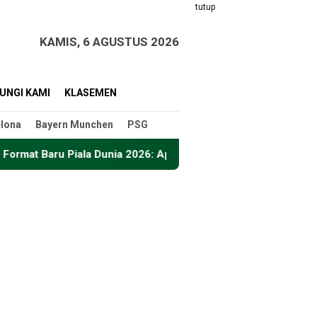
tutup
KAMIS, 6 AGUSTUS 2026
UNGI KAMI
KLASEMEN
lona
Bayern Munchen
PSG
Dunia 2026: Apa yang Perlu Diketahui Penggemar Sepak Bola di