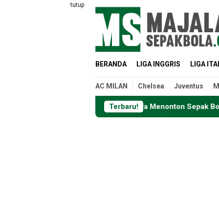
Loncat
tutup
ke
konten
BERANDA
LIGA INGGRIS
LIGA ITA
AC MILAN
Chelsea
Juventus
M
Sepak Bola
Cara Menonton Sepak Bola di Era Digital: dar
Terbaru!