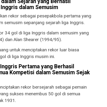
dalam Sejarah yang Berhasil
a Inggris dalam Semusim
takan rekor sebagai pesepakbola pertama yang
m semusim sepanjang sejarah liga Inggris.
or 34 gol di liga Inggris dalam semusim yang
4) dan Alan Shearer (1994/95).
ang untuk menciptakan rekor luar biasa
 di liga Inggris musim ini.
 Inggris Pertama yang Berhasil
mua Kompetisi dalam Semusim Sejak
menciptakan rekor bersejarah sebagai pemain
is yang sukses menembus 50 gol di semua
ak 1931.