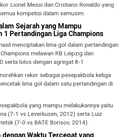
kor Lionel Messi dan Cristiano Ronaldo yang
 semua kompetisi dalam semusim.
dalam Sejarah yang Mampu
m 1 Pertandingan Liga Champions
hasil menciptakan lima gol dalam pertandingan
a Champions melawan RB Leipzig dan
 serta lolos dengan agregat 8-1
norehkan rekor sebagai pesepakbola ketiga
encetak lima gol dalam satu pertandingan di
esepakbola yang mampu melakukannya yaitu
na (7-1 vs Leverkusen, 2012) serta Luiz
etsk (7-0 vs BATE Borisov, 2014).
 dengan Waktu Tercepat yang