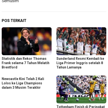
Semusim
POS TERKAIT
Statistik dan Rekor Thomas
Sunderland Resmi Kembali ke
Frank selama 7 Tahun Melatih
Liga Primer Inggris setelah 8
Brentford
Tahun Lamanya
Newcastle Kini Telah 2 Kali
Lolos ke Liga Champions
dalam 3 Musim Terakhir
Tottenham Finish di Peringkat