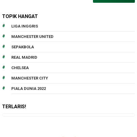
TOPIK HANGAT
LIGA INGGRIS
MANCHESTER UNITED
SEPAKBOLA
REAL MADRID
CHELSEA
MANCHESTER CITY
PIALA DUNIA 2022
TERLARIS!