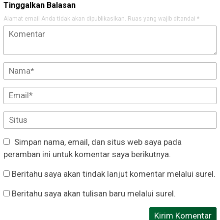
Tinggalkan Balasan
Alamat email Anda tidak akan dipublikasikan.
Ruas yang wajib ditandai
*
Simpan nama, email, dan situs web saya pada
peramban ini untuk komentar saya berikutnya.
Beritahu saya akan tindak lanjut komentar melalui surel.
Beritahu saya akan tulisan baru melalui surel.