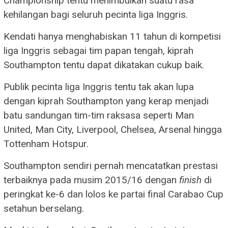
Championship tentu menimbulkan suatu rasa
kehilangan bagi seluruh pecinta liga Inggris.
Kendati hanya menghabiskan 11 tahun di kompetisi
liga Inggris sebagai tim papan tengah, kiprah
Southampton tentu dapat dikatakan cukup baik.
Publik pecinta liga Inggris tentu tak akan lupa
dengan kiprah Southampton yang kerap menjadi
batu sandungan tim-tim raksasa seperti Man
United, Man City, Liverpool, Chelsea, Arsenal hingga
Tottenham Hotspur.
Southampton sendiri pernah mencatatkan prestasi
terbaiknya pada musim 2015/16 dengan
finish
di
peringkat ke-6 dan lolos ke partai final Carabao Cup
setahun berselang.