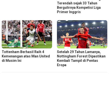
Terendah sejak 33 Tahun
Bergulirnya Kompetisi Liga
Primer Inggris
Tottenham Berhasil Raih 4
Setelah 29 Tahun Lamanya,
Kemenangan atas Man United
Nottingham Forest Dipastikan
di Musim Ini
Kembali Tampil di Pentas
Eropa