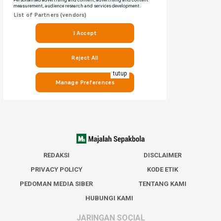
tutup
REDAKSI
DISCLAIMER
PRIVACY POLICY
KODE ETIK
PEDOMAN MEDIA SIBER
TENTANG KAMI
HUBUNGI KAMI
JARINGAN SOCIAL