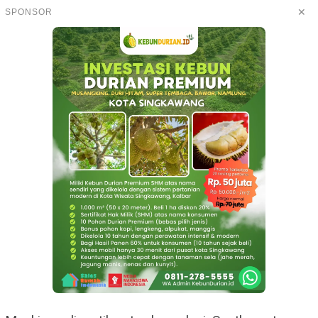
✕
SPONSOR