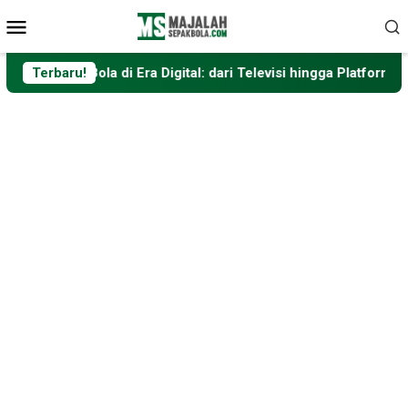
Loncat
Menu
ke
Mobile
konten
di Era Digital: dari Televisi hingga Platform Streaming
Terbaru!