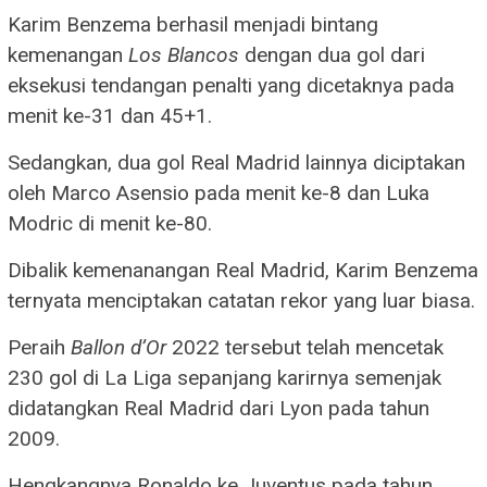
Karim Benzema berhasil menjadi bintang
kemenangan
Los Blancos
dengan dua gol dari
eksekusi tendangan penalti yang dicetaknya pada
menit ke-31 dan 45+1.
Sedangkan, dua gol Real Madrid lainnya diciptakan
oleh Marco Asensio pada menit ke-8 dan Luka
Modric di menit ke-80.
Dibalik kemenanangan Real Madrid, Karim Benzema
ternyata menciptakan catatan rekor yang luar biasa.
Peraih
Ballon d’Or
2022 tersebut telah mencetak
230 gol di La Liga sepanjang karirnya semenjak
didatangkan Real Madrid dari Lyon pada tahun
2009.
Hengkangnya Ronaldo ke Juventus pada tahun