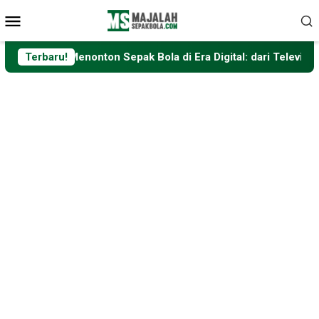
Loncat
Menu
ke
Mobile
konten
nonton Sepak Bola di Era Digital: dari Televisi hingga Platform
Terbaru!