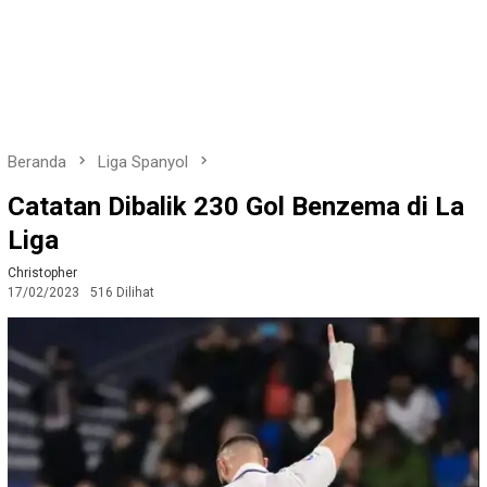
Beranda
Liga Spanyol
Catatan Dibalik 230 Gol Benzema di La
Liga
Christopher
17/02/2023
516 Dilihat