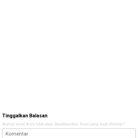
Tinggalkan Balasan
Alamat email Anda tidak akan dipublikasikan.
Ruas yang wajib ditandai
*