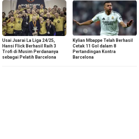
Usai Juarai La Liga 24/25,
Kylian Mbappe Telah Berhasil
Hansi Flick Berhasil Raih 3
Cetak 11 Gol dalam 8
Trofi di Musim Perdananya
Pertandingan Kontra
sebagai Pelatih Barcelona
Barcelona