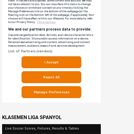
KLASEMEN LIGA SPANYOL