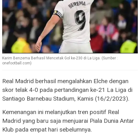
Karim Benzema Berhasil Mencetak Gol ke-230 di La Liga. (Sumber :
onefootball.com)
Real Madrid berhasil mengalahkan Elche dengan
skor telak 4-0 pada pertandingan ke-21 La Liga di
Santiago Barnebau Stadium, Kamis (16/2/2023).
Kemenangan ini melanjutkan tren positif Real
Madrid yang baru saja menjuarai Piala Dunia Antar
Klub pada empat hari sebelumnya.