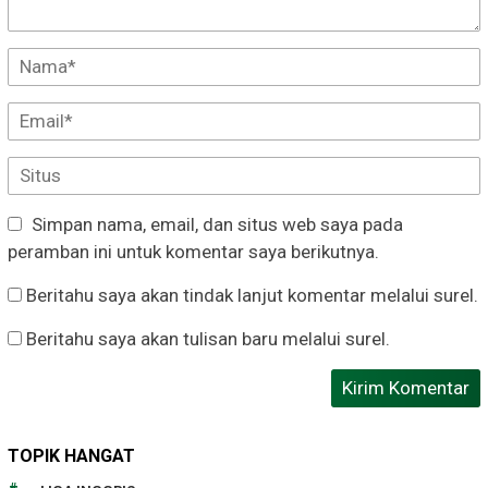
Simpan nama, email, dan situs web saya pada
peramban ini untuk komentar saya berikutnya.
Beritahu saya akan tindak lanjut komentar melalui surel.
Beritahu saya akan tulisan baru melalui surel.
TOPIK HANGAT