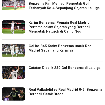
Benzema Kini Menjadi Pencetak Gol
Terbanyak Ke-4 Sepanjang Sejarah La Liga
Karim Benzema, Pemain Real Madrid
Pertama dalam Sejarah yang Berhasil
Mencetak Hattrick di Camp Nou
Gol ke-345 Karim Benzema untuk Real
Madrid Sepanjang Karirnya
Catatan Dibalik 230 Gol Benzema di La Liga
Real Valladolid vs Real Madrid 0-2: Benzema
Berhasil Cetak Brace