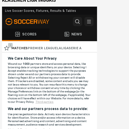
KLASEMEN LIGA INGGRIS