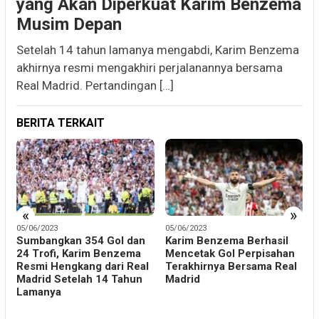
yang Akan Diperkuat Karim Benzema
Musim Depan
Setelah 14 tahun lamanya mengabdi, Karim Benzema
akhirnya resmi mengakhiri perjalanannya bersama
Real Madrid. Pertandingan […]
BERITA TERKAIT
«
»
05/06/2023
05/06/2023
0
n
Sumbangkan 354 Gol dan
Karim Benzema Berhasil
L
24 Trofi, Karim Benzema
Mencetak Gol Perpisahan
R
Resmi Hengkang dari Real
Terakhirnya Bersama Real
B
h
Madrid Setelah 14 Tahun
Madrid
P
Lamanya
K
L