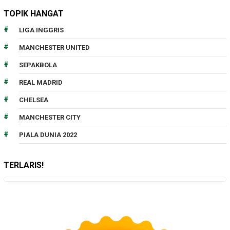
TOPIK HANGAT
LIGA INGGRIS
MANCHESTER UNITED
SEPAKBOLA
REAL MADRID
CHELSEA
MANCHESTER CITY
PIALA DUNIA 2022
TERLARIS!