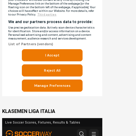
KLASEMEN LIGA ITALIA