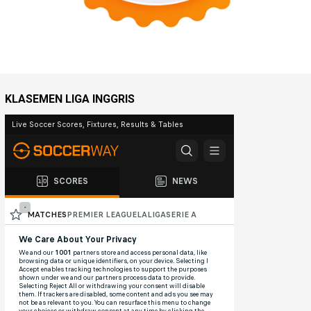
KLASEMEN LIGA INGGRIS