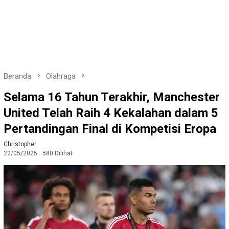
Beranda
Olahraga
Selama 16 Tahun Terakhir, Manchester
United Telah Raih 4 Kekalahan dalam 5
Pertandingan Final di Kompetisi Eropa
Christopher
22/05/2025
580 Dilihat