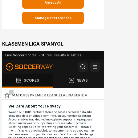
KLASEMEN LIGA SPANYOL