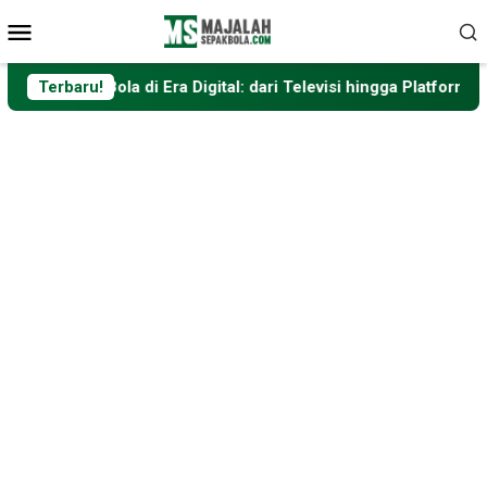
Loncat
Menu
ke
Mobile
konten
di Era Digital: dari Televisi hingga Platform Streaming
Terbaru!