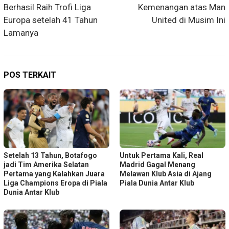
Berhasil Raih Trofi Liga
Kemenangan atas Man
Europa setelah 41 Tahun
United di Musim Ini
Lamanya
POS TERKAIT
Setelah 13 Tahun, Botafogo
Untuk Pertama Kali, Real
jadi Tim Amerika Selatan
Madrid Gagal Menang
Pertama yang Kalahkan Juara
Melawan Klub Asia di Ajang
Liga Champions Eropa di Piala
Piala Dunia Antar Klub
Dunia Antar Klub