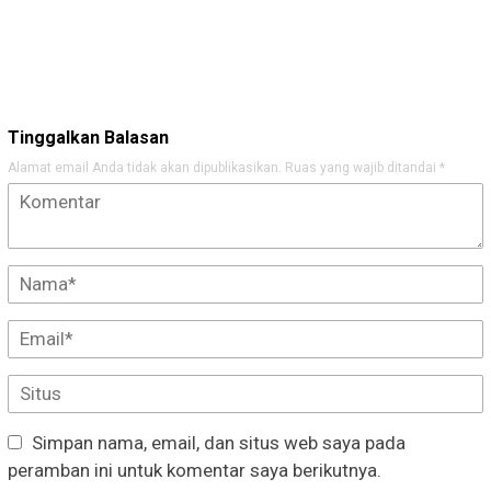
Tinggalkan Balasan
Alamat email Anda tidak akan dipublikasikan.
Ruas yang wajib ditandai
*
Simpan nama, email, dan situs web saya pada
peramban ini untuk komentar saya berikutnya.