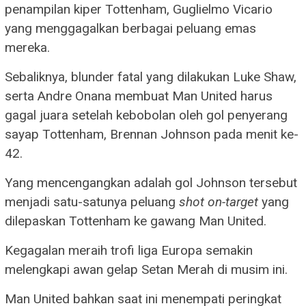
penampilan kiper Tottenham, Guglielmo Vicario
yang menggagalkan berbagai peluang emas
mereka.
Sebaliknya, blunder fatal yang dilakukan Luke Shaw,
serta Andre Onana membuat Man United harus
gagal juara setelah kebobolan oleh gol penyerang
sayap Tottenham, Brennan Johnson pada menit ke-
42.
Yang mencengangkan adalah gol Johnson tersebut
menjadi satu-satunya peluang
shot on-target
yang
dilepaskan Tottenham ke gawang Man United.
Kegagalan meraih trofi liga Europa semakin
melengkapi awan gelap Setan Merah di musim ini.
Man United bahkan saat ini menempati peringkat