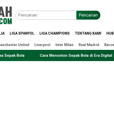
Pencarian
LIA
LIGA SPANYOL
LIGA CHAMPIONS
TENTANG KAMI
HUB
anchester United
Liverpool
Inter Milan
Real Madrid
Barce
Cara Menonton Sepak Bola di Era Digital: dari Televisi hin