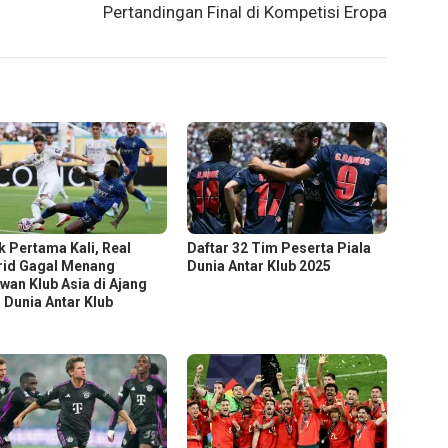
Pertandingan Final di Kompetisi Eropa
k Pertama Kali, Real
Daftar 32 Tim Peserta Piala
id Gagal Menang
Dunia Antar Klub 2025
wan Klub Asia di Ajang
a Dunia Antar Klub