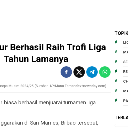
TOPI
LI
 Berhasil Raih Trofi Liga
MA
41 Tahun Lamanya
SE
RE
CH
 Europa Musim 2024/25 (Sumber: AP/Manu Fernandez/newsday.com)
MA
PI
 biasa berhasil menjuarai turnamen liga
TERLA
enggarakan di San Mames, Bilbao tersebut,