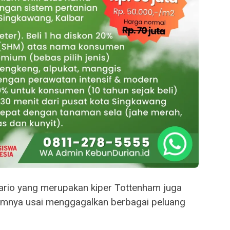
cario yang merupakan kiper Tottenham juga
timnya usai menggagalkan berbagai peluang