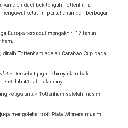
gakan oleh duet bek tengah Tottenham,
engawal ketat lini pertahanan dari berbagai
liga Europa tersebut mengakhiri 17 tahun
enham.
ng diraih Tottenham adalah Carabao Cup pada
ywhites
tersebut juga akhirnya kembali
a setelah 41 tahun lamanya.
 yang ketiga untuk Tottenham setelah musim
 juga mengoleksi trofi Piala Winners musim