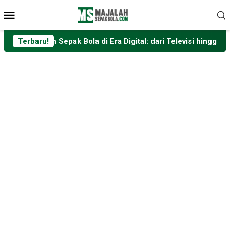
Loncat
Menu
ke
Mobile
konten
pak Bola di Era Digital: dari Televisi hingga Platform Streamin
Terbaru!