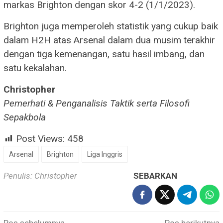
markas Brighton dengan skor 4-2 (1/1/2023).
Brighton juga memperoleh statistik yang cukup baik
dalam H2H atas Arsenal dalam dua musim terakhir
dengan tiga kemenangan, satu hasil imbang, dan
satu kekalahan.
Christopher
Pemerhati & Penganalisis Taktik serta Filosofi
Sepakbola
Post Views:
458
Arsenal
Brighton
Liga Inggris
Penulis: Christopher
SEBARKAN
Navigasi
Pos sebelumnya
Pos berikutnya