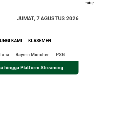
tutup
JUMAT, 7 AGUSTUS 2026
UNGI KAMI
KLASEMEN
lona
Bayern Munchen
PSG
Streaming
Format Baru Piala Dunia 2026: Apa yang Perlu