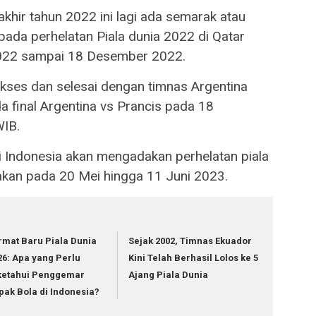
akhir tahun 2022 ini lagi ada semarak atau
ada perhelatan Piala dunia 2022 di Qatar
022 sampai 18 Desember 2022.
sukses dan selesai dengan timnas Argentina
a final Argentina vs Prancis pada 18
IB.
i Indonesia akan mengadakan perhelatan piala
akan pada 20 Mei hingga 11 Juni 2023.
rmat Baru Piala Dunia
Sejak 2002, Timnas Ekuador
26: Apa yang Perlu
Kini Telah Berhasil Lolos ke 5
ketahui Penggemar
Ajang Piala Dunia
pak Bola di Indonesia?