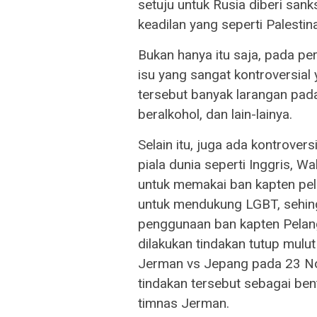
setuju untuk Rusia diberi san
keadilan yang seperti Palestina
Bukan hanya itu saja, pada per
isu yang sangat kontroversial
tersebut banyak larangan pada
beralkohol, dan lain-lainya.
Selain itu, juga ada kontrover
piala dunia seperti Inggris, 
untuk memakai ban kapten pela
untuk mendukung LGBT, sehin
penggunaan ban kapten Pelang
dilakukan tindakan tutup mulu
Jerman vs Jepang pada 23 N
tindakan tersebut sebagai ben
timnas Jerman.