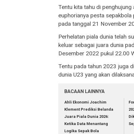
Tentu kita tahu di penghujung 
euphorianya pesta sepakbola p
pada tanggal 21 November 2
Perhelatan piala dunia telah 
keluar sebagai juara dunia pad
Desember 2022 pukul 22.00 W
Tentu pada tahun 2023 juga d
dunia U23 yang akan dilaksan
BACAAN LAINNYA
Ahli Ekonomi Joachim
Fo
Klement Prediksi Belanda
20
Juara Piala Dunia 2026:
Di
Ketika Data Menantang
Se
Logika Sepak Bola