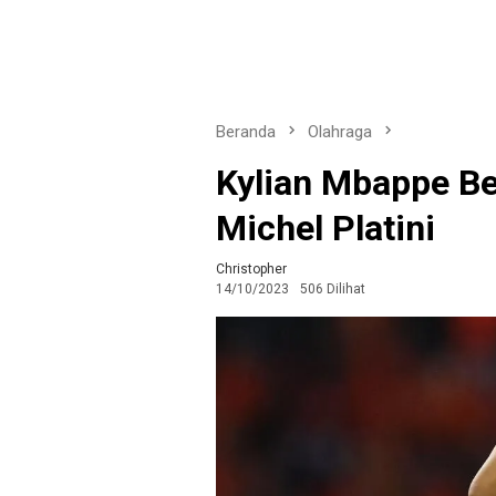
Beranda
Olahraga
Kylian Mbappe Be
Michel Platini
Christopher
14/10/2023
506 Dilihat