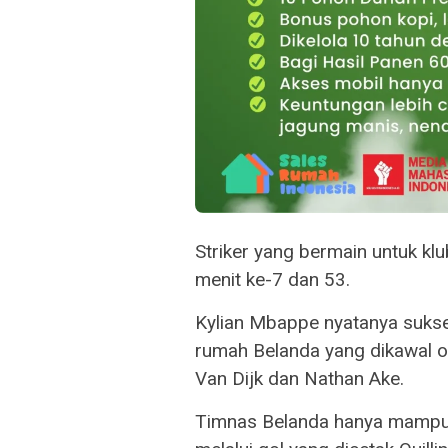
Striker yang bermain untuk kl
menit ke-7 dan 53.
Kylian Mbappe nyatanya suks
rumah Belanda yang dikawal oleh
Van Dijk dan Nathan Ake.
Timnas Belanda hanya mampu