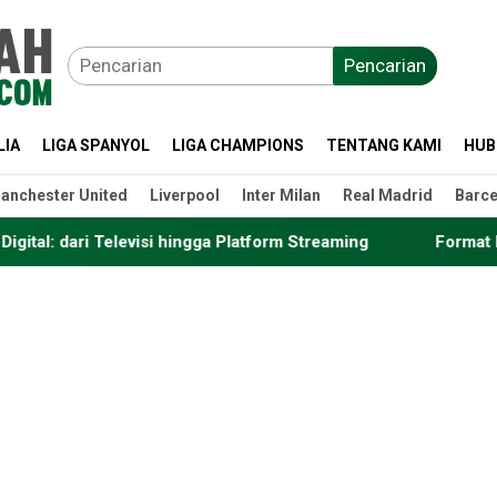
Pencarian
LIA
LIGA SPANYOL
LIGA CHAMPIONS
TENTANG KAMI
HUB
anchester United
Liverpool
Inter Milan
Real Madrid
Barce
si hingga Platform Streaming
Format Baru Piala Dunia 20