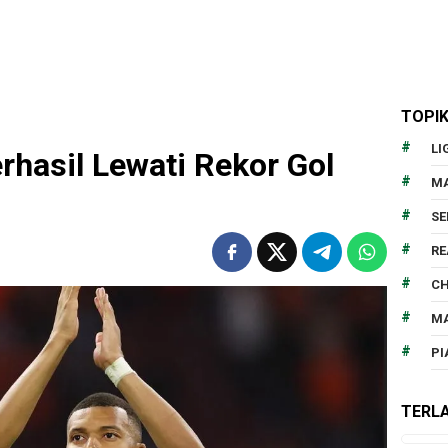
TOPI
LI
rhasil Lewati Rekor Gol
MA
SE
RE
CH
MA
PI
TERLA