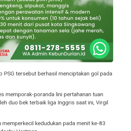
ub PSG tersebut berhasil menciptakan gol pada
es memporak-poranda lini pertahanan tuan
 duo bek terbaik liga Inggris saat ini, Virgil
 memperkecil kedudukan pada menit ke-83