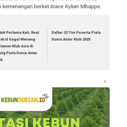
ih kemenangan berkat
brace
Kylian Mbappe.
tuk Pertama Kali, Real
Daftar 32 Tim Peserta Piala
drid Gagal Menang
Dunia Antar Klub 2025
lawan Klub Asia di
ang Piala Dunia Antar
ub
✕