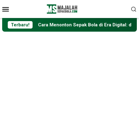
Loncat
Menu
ke
Mobile
konten
Cara Menonton Sepak Bola di Era Digital: dari Televisi hingga 
Terbaru!