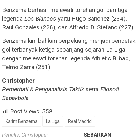
Benzema berhasil melewati torehan gol dari tiga
legenda
Los Blancos
yaitu Hugo Sanchez (234),
Raul Gonzales (228), dan Alfredo Di Stefano (227).
Benzema kini bahkan berpeluang menjadi pencetak
gol terbanyak ketiga sepanjang sejarah La Liga
dengan melewati torehan legenda Athletic Bilbao,
Telmo Zarra (251).
Christopher
Pemerhati & Penganalisis Taktik serta Filosofi
Sepakbola
Post Views:
558
Karim Benzema
La Liga
Real Madrid
Penulis: Christopher
SEBARKAN