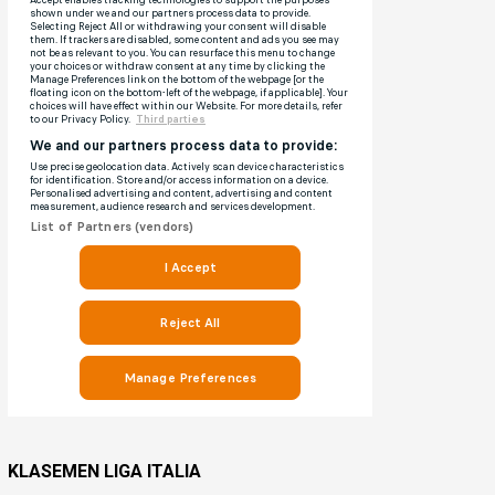
KLASEMEN LIGA ITALIA