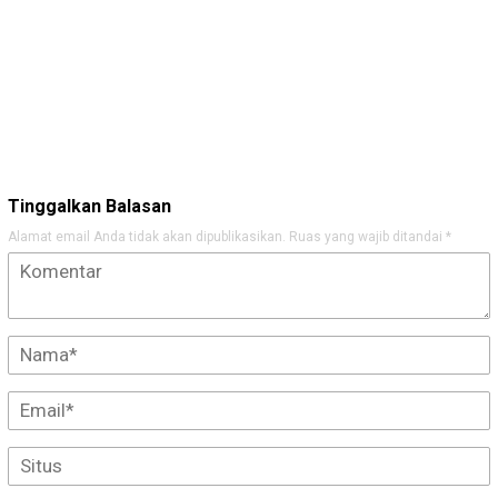
Tinggalkan Balasan
Alamat email Anda tidak akan dipublikasikan.
Ruas yang wajib ditandai
*