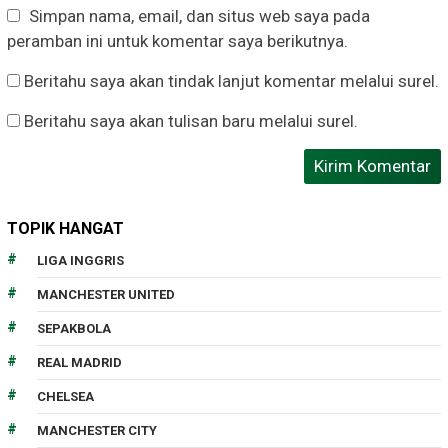
Simpan nama, email, dan situs web saya pada
peramban ini untuk komentar saya berikutnya.
Beritahu saya akan tindak lanjut komentar melalui surel.
Beritahu saya akan tulisan baru melalui surel.
TOPIK HANGAT
LIGA INGGRIS
MANCHESTER UNITED
SEPAKBOLA
REAL MADRID
CHELSEA
MANCHESTER CITY