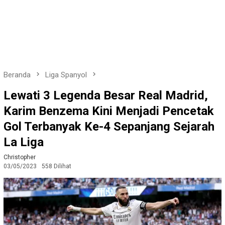
Beranda
Liga Spanyol
Lewati 3 Legenda Besar Real Madrid,
Karim Benzema Kini Menjadi Pencetak
Gol Terbanyak Ke-4 Sepanjang Sejarah
La Liga
Christopher
03/05/2023
558 Dilihat