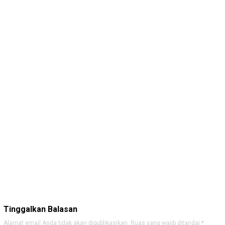
Tinggalkan Balasan
Alamat email Anda tidak akan dipublikasikan.
Ruas yang wajib ditandai
*