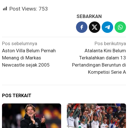
Post Views:
753
SEBARKAN
Navigasi
Pos sebelumnya
Pos berikutnya
pos
Aston Villa Belum Pernah
Atalanta Kini Belum
Menang di Markas
Terkalahkan dalam 13
Newcastle sejak 2005
Pertandingan Beruntun di
Kompetisi Serie A
POS TERKAIT