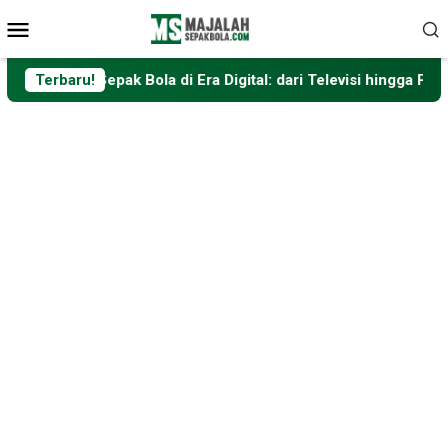
Loncat
Menu
ke
Mobile
konten
 Bola di Era Digital: dari Televisi hingga Platform Streaming
Terbaru!