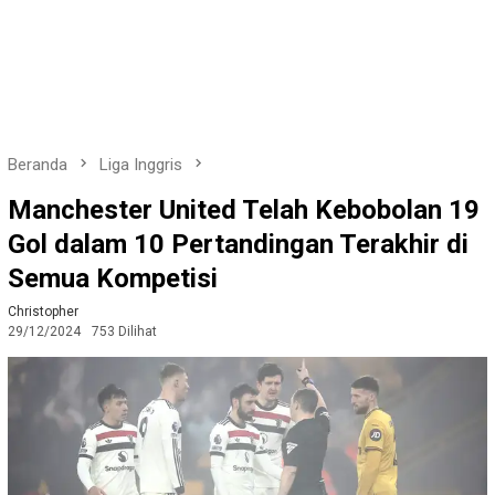
Beranda
Liga Inggris
Manchester United Telah Kebobolan 19
Gol dalam 10 Pertandingan Terakhir di
Semua Kompetisi
Christopher
29/12/2024
753 Dilihat