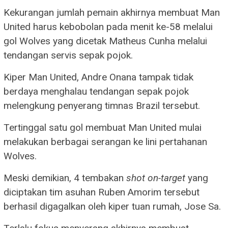
Kekurangan jumlah pemain akhirnya membuat Man
United harus kebobolan pada menit ke-58 melalui
gol Wolves yang dicetak Matheus Cunha melalui
tendangan servis sepak pojok.
Kiper Man United, Andre Onana tampak tidak
berdaya menghalau tendangan sepak pojok
melengkung penyerang timnas Brazil tersebut.
Tertinggal satu gol membuat Man United mulai
melakukan berbagai serangan ke lini pertahanan
Wolves.
Meski demikian, 4 tembakan
shot on-target
yang
diciptakan tim asuhan Ruben Amorim tersebut
berhasil digagalkan oleh kiper tuan rumah, Jose Sa.