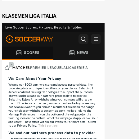
KLASEMEN LIGA ITALIA