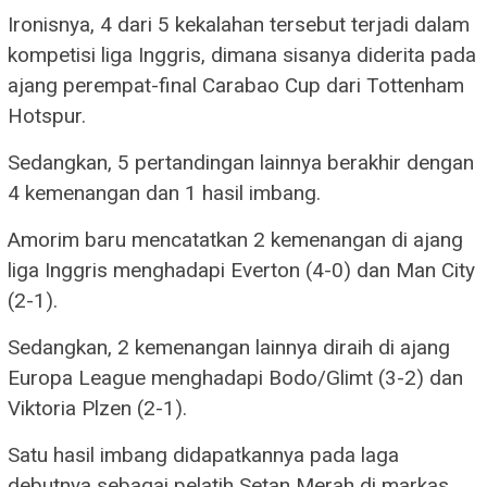
Ironisnya, 4 dari 5 kekalahan tersebut terjadi dalam
kompetisi liga Inggris, dimana sisanya diderita pada
ajang perempat-final Carabao Cup dari Tottenham
Hotspur.
Sedangkan, 5 pertandingan lainnya berakhir dengan
4 kemenangan dan 1 hasil imbang.
Amorim baru mencatatkan 2 kemenangan di ajang
liga Inggris menghadapi Everton (4-0) dan Man City
(2-1).
Sedangkan, 2 kemenangan lainnya diraih di ajang
Europa League menghadapi Bodo/Glimt (3-2) dan
Viktoria Plzen (2-1).
Satu hasil imbang didapatkannya pada laga
debutnya sebagai pelatih Setan Merah di markas