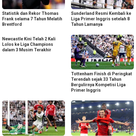
Statistik dan Rekor Thomas
Sunderland Resmi Kembali ke
Frank selama 7 Tahun Melatih
Liga Primer Inggris setelah 8
Brentford
Tahun Lamanya
Newcastle Kini Telah 2 Kali
Lolos ke Liga Champions
dalam 3 Musim Terakhir
Tottenham Finish di Peringkat
Terendah sejak 33 Tahun
Bergulirnya Kompetisi Liga
Primer Inggris