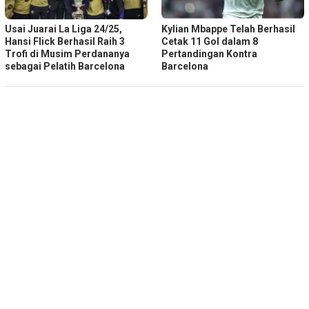
Usai Juarai La Liga 24/25,
Kylian Mbappe Telah Berhasil
Hansi Flick Berhasil Raih 3
Cetak 11 Gol dalam 8
Trofi di Musim Perdananya
Pertandingan Kontra
sebagai Pelatih Barcelona
Barcelona