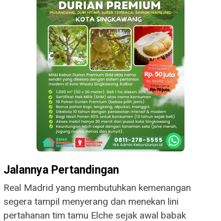
Jalannya Pertandingan
Real Madrid yang membutuhkan kemenangan
segera tampil menyerang dan menekan lini
pertahanan tim tamu Elche sejak awal babak