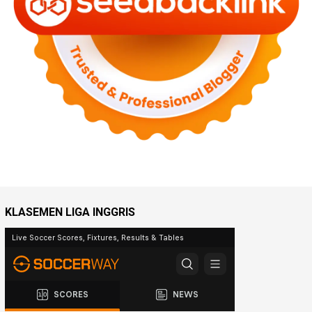
KLASEMEN LIGA INGGRIS