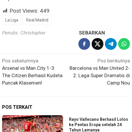
Post Views:
449
La Liga
Real Madrid
Penulis: Christopher
SEBARKAN
Navigasi
Pos sebelumnya
Pos berikutnya
pos
Arsenal vs Man City 1-3:
Barcelona vs Man United 2-
The Citizen Berhasil Kudeta
2: Laga Super Dramatis di
Puncak Klasemen!
Camp Nou
POS TERKAIT
Rayo Vallecano Berhasil Lolos
ke Pentas Eropa setelah 24
Tahun Lamanya