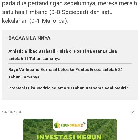
pada dua pertandingan sebelumnya, mereka meraih
satu hasil imbang (0-0 Sociedad) dan satu
kekalahan (0-1 Mallorca).
BACAAN LAINNYA
Athletic Bilbao Berhasil Finish di Posisi 4 Besar La Liga
setelah 11 Tahun Lamanya
Rayo Vallecano Berhasil Lolos ke Pentas Eropa setelah 24
Tahun Lamanya
Prestasi Luka Modric selama 13 Tahun Bersama Real Madrid
✕
SPONSOR