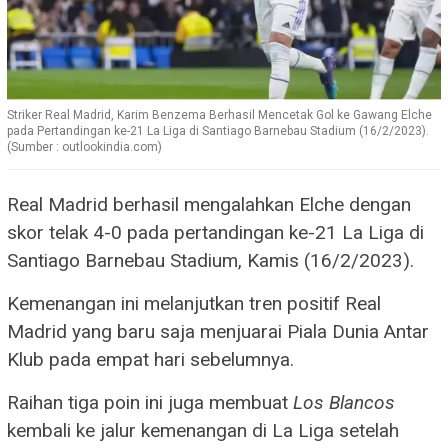
Striker Real Madrid, Karim Benzema Berhasil Mencetak Gol ke Gawang Elche
pada Pertandingan ke-21 La Liga di Santiago Barnebau Stadium (16/2/2023).
(Sumber : outlookindia.com)
Real Madrid berhasil mengalahkan Elche dengan
skor telak 4-0 pada pertandingan ke-21 La Liga di
Santiago Barnebau Stadium, Kamis (16/2/2023).
Kemenangan ini melanjutkan tren positif Real
Madrid yang baru saja menjuarai Piala Dunia Antar
Klub pada empat hari sebelumnya.
Raihan tiga poin ini juga membuat
Los Blancos
kembali ke jalur kemenangan di La Liga setelah