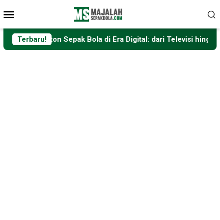
Loncat
Menu
ke
Mobile
konten
ton Sepak Bola di Era Digital: dari Televisi hingga Platform St
Terbaru!