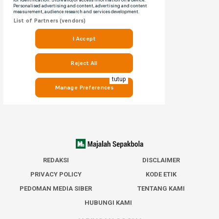
tutup
REDAKSI
DISCLAIMER
PRIVACY POLICY
KODE ETIK
PEDOMAN MEDIA SIBER
TENTANG KAMI
HUBUNGI KAMI