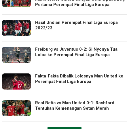
Pertama Perempat Final Liga Europa
Hasil Undian Perempat Final Liga Europa
2022/23
Freiburg vs Juventus 0-2: Si Nyonya Tua
Lolos ke Perempat Final Liga Europa
Fakta-Fakta Dibalik Lolosnya Man United ke
Perempat Final Liga Europa
Real Betis vs Man United 0-1: Rashford
Tentukan Kemenangan Setan Merah