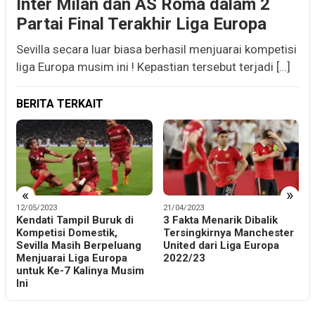
Inter Milan dan AS Roma dalam 2
Partai Final Terakhir Liga Europa
Sevilla secara luar biasa berhasil menjuarai kompetisi
liga Europa musim ini ! Kepastian tersebut terjadi […]
BERITA TERKAIT
«
»
12/05/2023
21/04/2023
1
Kendati Tampil Buruk di
3 Fakta Menarik Dibalik
4
Kompetisi Domestik,
Tersingkirnya Manchester
H
Sevilla Masih Berpeluang
United dari Liga Europa
M
n
Menjuarai Liga Europa
2022/23
S
untuk Ke-7 Kalinya Musim
P
Ini