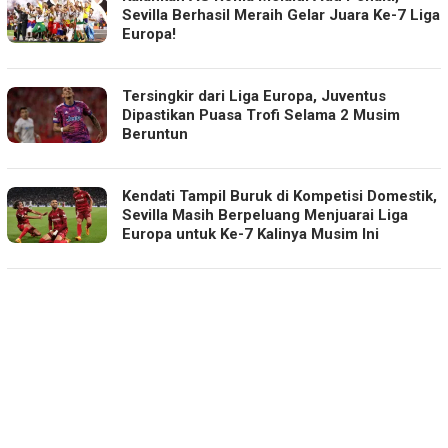
Sevilla Berhasil Meraih Gelar Juara Ke-7 Liga
Europa!
Tersingkir dari Liga Europa, Juventus
Dipastikan Puasa Trofi Selama 2 Musim
Beruntun
Kendati Tampil Buruk di Kompetisi Domestik,
Sevilla Masih Berpeluang Menjuarai Liga
Europa untuk Ke-7 Kalinya Musim Ini