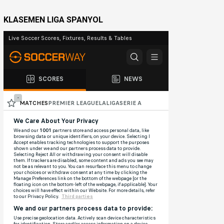
KLASEMEN LIGA SPANYOL