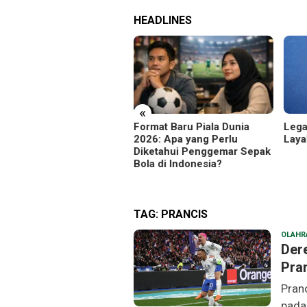
HEADLINES
«
ra Menonton Sepak Bola
Format Baru Piala Dunia
Lega
Era Digital: dari Televisi
2026: Apa yang Perlu
Laya
gga Platform Streaming
Diketahui Penggemar Sepak
Bola di Indonesia?
TAG:
PRANCIS
OLAHR
Der
Pra
Pran
pada