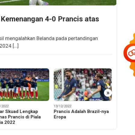
k Kemenangan 4-0 Prancis atas
asil mengalahkan Belanda pada pertandingan
 2024 […]
»
/2022
13/12/2022
01/12/2022
tar Skuad Lengkap
Prancis Adalah Brazil-nya
Hasil Ak
as Prancis di Piala
Eropa
dan Aust
ia 2022
Babak 1