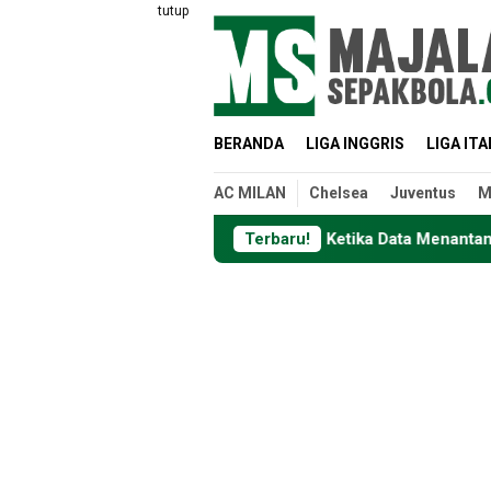
Loncat
tutup
ke
konten
BERANDA
LIGA INGGRIS
LIGA ITA
AC MILAN
Chelsea
Juventus
M
Piala Dunia 2026: Ketika Data Menantang Logika Sepak Bola
Terbaru!