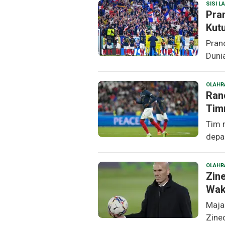
SISI L
Pran
Kut
Pranc
Dunia
OLAHR
Ran
Tim
Tim 
depan
OLAHR
Zin
Wak
Maja
Zine