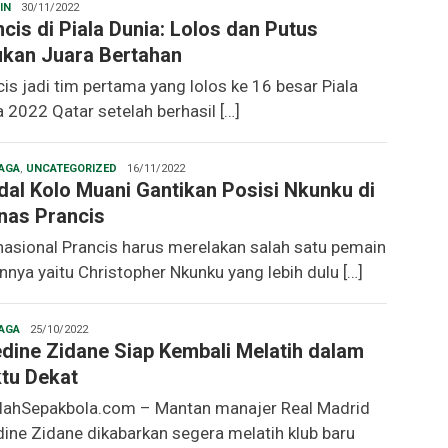
Albert
AIN
30/11/2022
Agung
cis di Piala Dunia: Lolos dan Putus
Hosea
ukan Juara Bertahan
Sidauruk
is jadi tim pertama yang lolos ke 16 besar Piala
 2022 Qatar setelah berhasil […]
Albert
AGA
,
UNCATEGORIZED
16/11/2022
Agung
dal Kolo Muani Gantikan Posisi Nkunku di
Hosea
nas Prancis
Sidauruk
nasional Prancis harus merelakan salah satu pemain
nya yaitu Christopher Nkunku yang lebih dulu […]
Tri
AGA
25/10/2022
Meljasi
edine Zidane Siap Kembali Melatih dalam
Bougenvillo
tu Dekat
lahSepakbola.com – Mantan manajer Real Madrid
dine Zidane dikabarkan segera melatih klub baru