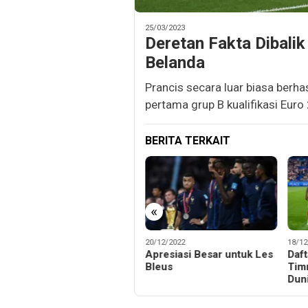
25/03/2023
Deretan Fakta Dibali
Belanda
Prancis secara luar biasa berh
pertama grup B kualifikasi Euro
BERITA TERKAIT
«
20/12/2022
20/12/2022
18/12
Petaka Timnas Prancis
Apresiasi Besar untuk Les
Daf
dalam Adu Penalti
Bleus
Timn
Dun