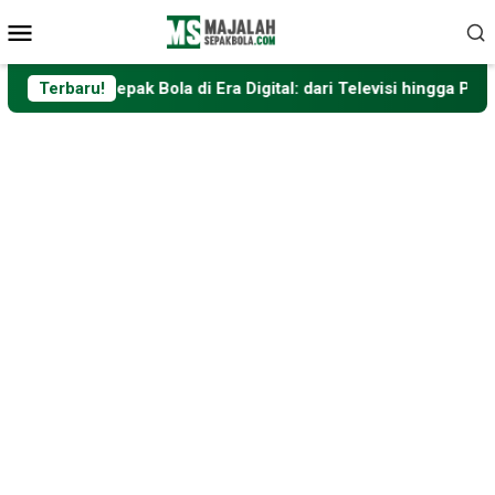
Loncat
Menu
ke
Mobile
konten
Bola di Era Digital: dari Televisi hingga Platform Streaming
Terbaru!