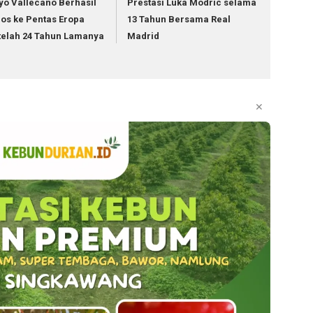
yo Vallecano Berhasil
Prestasi Luka Modric selama
los ke Pentas Eropa
13 Tahun Bersama Real
telah 24 Tahun Lamanya
Madrid
✕