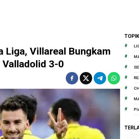
TOPI
LI
 Liga, Villareal Bungkam
MA
Valladolid 3-0
SE
RE
CH
MA
PI
TERLA