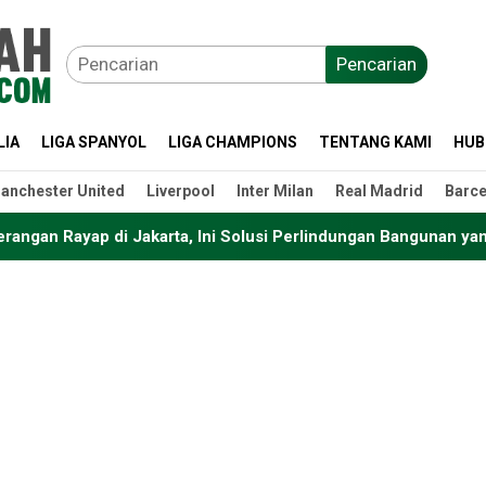
Pencarian
LIA
LIGA SPANYOL
LIGA CHAMPIONS
TENTANG KAMI
HUB
anchester United
Liverpool
Inter Milan
Real Madrid
Barce
rta, Ini Solusi Perlindungan Bangunan yang Tepat