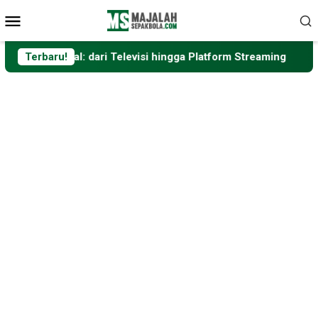
Loncat
Menu
ke
Mobile
konten
 dari Televisi hingga Platform Streaming
Terbaru!
Format Baru Pi