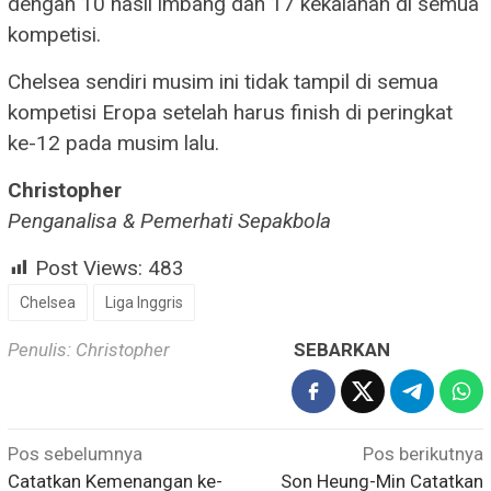
dengan 10 hasil imbang dan 17 kekalahan di semua
kompetisi.
Chelsea sendiri musim ini tidak tampil di semua
kompetisi Eropa setelah harus finish di peringkat
ke-12 pada musim lalu.
Christopher
Penganalisa & Pemerhati Sepakbola
Post Views:
483
Chelsea
Liga Inggris
Penulis: Christopher
SEBARKAN
Navigasi
Pos sebelumnya
Pos berikutnya
pos
Catatkan Kemenangan ke-
Son Heung-Min Catatkan