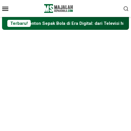
Loncat
Menu
ke
Mobile
konten
on Sepak Bola di Era Digital: dari Televisi hingga Platform St
Terbaru!