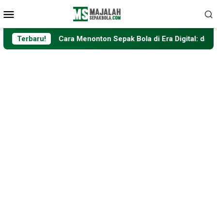
Loncat
Menu
ke
Mobile
konten
Terbaru!
Cara Menonton Sepak Bola di Era Digital: dari Televisi hi