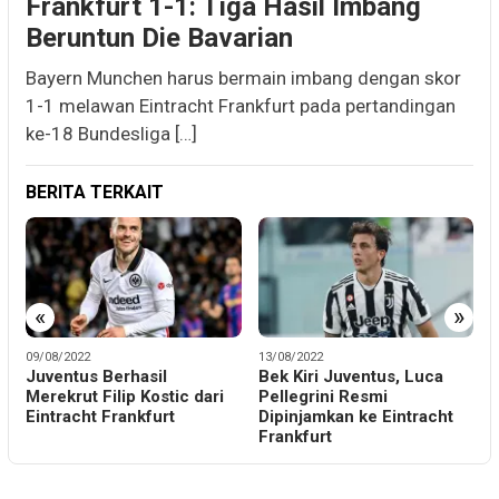
Frankfurt 1-1: Tiga Hasil Imbang
Beruntun Die Bavarian
Bayern Munchen harus bermain imbang dengan skor
1-1 melawan Eintracht Frankfurt pada pertandingan
ke-18 Bundesliga […]
BERITA TERKAIT
«
»
09/08/2022
13/08/2022
1
Juventus Berhasil
Bek Kiri Juventus, Luca
P
Merekrut Filip Kostic dari
Pellegrini Resmi
E
Eintracht Frankfurt
Dipinjamkan ke Eintracht
A
Frankfurt
L