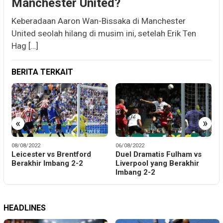
Manchester United?
Keberadaan Aaron Wan-Bissaka di Manchester
United seolah hilang di musim ini, setelah Erik Ten
Hag […]
BERITA TERKAIT
«
»
08/08/2022
06/08/2022
2
Leicester vs Brentford
Duel Dramatis Fulham vs
M
Berakhir Imbang 2-2
Liverpool yang Berakhir
P
Imbang 2-2
HEADLINES