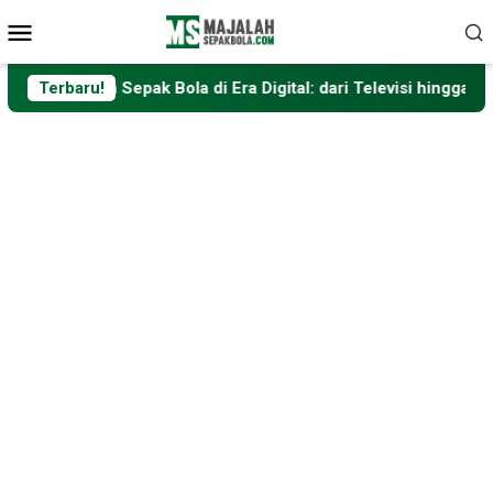
Loncat
Menu
ke
Mobile
konten
Sepak Bola di Era Digital: dari Televisi hingga Platform Strea
Terbaru!