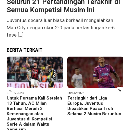
Seluruh 21 Pertandingan Terakhir di
Semua Kompetisi Musim Ini
Juventus secara luar biasa berhasil mengalahkan
Man City dengan skor 2-0 pada pertandingan ke-6
fase […]
BERITA TERKAIT
«
»
31/05/2023
20/05/2023
1
Untuk Pertama Kali Setelah
Tersingkir dari Liga
S
13 Tahun, AC Milan
Europa, Juventus
L
Berhasil Meraih 2
Dipastikan Puasa Trofi
Kemenangan atas
Selama 2 Musim Beruntun
u
Juventus di Kompetisi
Serie A dalam Waktu
Semusim