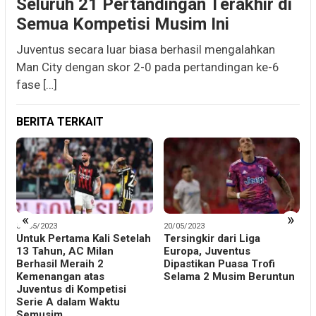
Seluruh 21 Pertandingan Terakhir di
Semua Kompetisi Musim Ini
Juventus secara luar biasa berhasil mengalahkan
Man City dengan skor 2-0 pada pertandingan ke-6
fase […]
BERITA TERKAIT
«
»
31/05/2023
20/05/2023
1
Untuk Pertama Kali Setelah
Tersingkir dari Liga
S
13 Tahun, AC Milan
Europa, Juventus
L
Berhasil Meraih 2
Dipastikan Puasa Trofi
Kemenangan atas
Selama 2 Musim Beruntun
u
Juventus di Kompetisi
Serie A dalam Waktu
Semusim