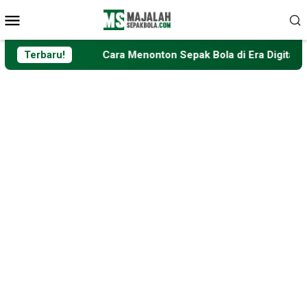
Loncat
Menu
ke
Mobile
konten
Terbaru!
Cara Menonton Sepak Bola di Era Digital: dari Televisi