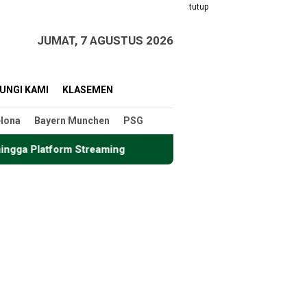
tutup
JUMAT, 7 AGUSTUS 2026
UNGI KAMI
KLASEMEN
lona
Bayern Munchen
PSG
eaming
Format Baru Piala Dunia 2026: Apa yang Perlu D