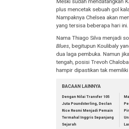
Meski sudah mendatangkan Kal
plus mencetak sebuah gol kal
Nampaknya Chelsea akan mend
yang tersisa beberapa hari ini.
Nama Thiago Silva menjadi sos
Blues
, begitupun Koulibaly y
dua laga pembuka. Namun jik
tengah, posisi Trevoh Chalob
hampir dipastikan tak memilik
BACAAN LAINNYA
Dengan Nilai Transfer 105
Ma
Juta Poundsterling, Declan
Pe
Rice Resmi Menjadi Pemain
Pi
Termahal Inggris Sepanjang
Un
Sejarah
La