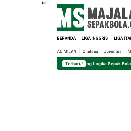
Loncat
tutup
ke
konten
BERANDA
LIGA INGGRIS
LIGA ITA
AC MILAN
Chelsea
Juventus
M
: Ketika Data Menantang Logika Sepak Bola
Terbaru!
Cara Menont