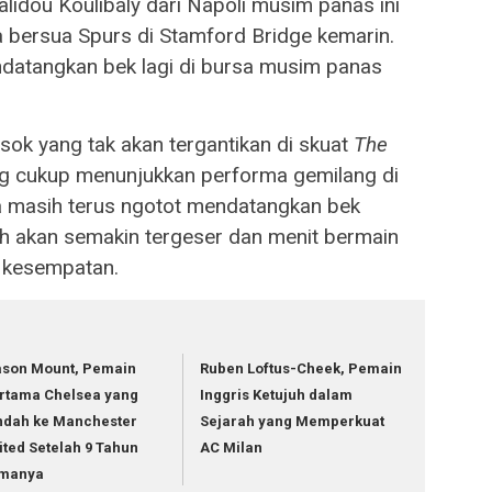
idou Koulibaly dari Napoli musim panas ini
a bersua Spurs di Stamford Bridge kemarin.
atangkan bek lagi di bursa musim panas
ok yang tak akan tergantikan di skuat
The
ang cukup menunjukkan performa gemilang di
a masih terus ngotot mendatangkan bek
ah akan semakin tergeser dan menit bermain
i kesempatan.
son Mount, Pemain
Ruben Loftus-Cheek, Pemain
rtama Chelsea yang
Inggris Ketujuh dalam
ndah ke Manchester
Sejarah yang Memperkuat
ited Setelah 9 Tahun
AC Milan
manya