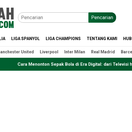
Pencarian
LIA
LIGA SPANYOL
LIGA CHAMPIONS
TENTANG KAMI
HUB
anchester United
Liverpool
Inter Milan
Real Madrid
Barce
on Sepak Bola di Era Digital: dari Televisi hingga Platform Str