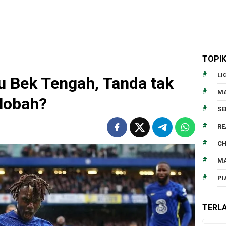
TOPI
LI
 Bek Tengah, Tanda tak
MA
lobah?
SE
RE
CH
MA
PI
TERLA