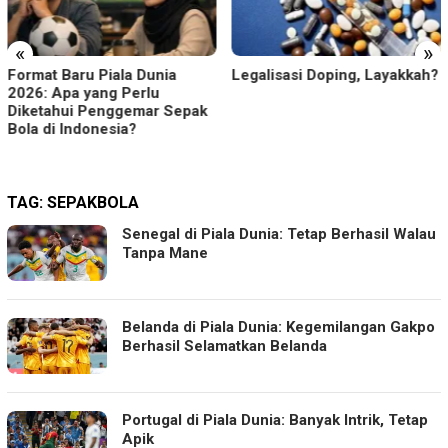
«
»
Format Baru Piala Dunia
Legalisasi Doping, Layakkah?
2026: Apa yang Perlu
Diketahui Penggemar Sepak
Bola di Indonesia?
TAG:
SEPAKBOLA
Senegal di Piala Dunia: Tetap Berhasil Walau
Tanpa Mane
Belanda di Piala Dunia: Kegemilangan Gakpo
Berhasil Selamatkan Belanda
Portugal di Piala Dunia: Banyak Intrik, Tetap
Apik