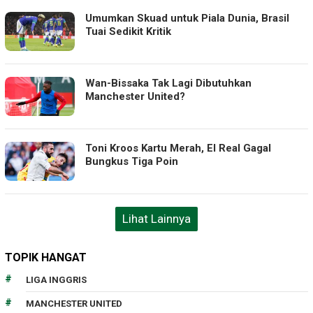
Umumkan Skuad untuk Piala Dunia, Brasil
Tuai Sedikit Kritik
Wan-Bissaka Tak Lagi Dibutuhkan
Manchester United?
Toni Kroos Kartu Merah, El Real Gagal
Bungkus Tiga Poin
Lihat Lainnya
TOPIK HANGAT
LIGA INGGRIS
MANCHESTER UNITED