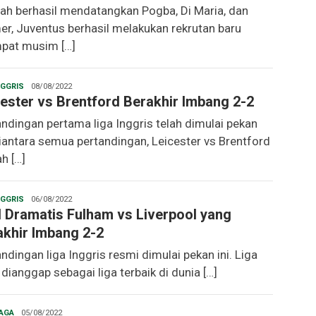
lah berhasil mendatangkan Pogba, Di Maria, dan
er, Juventus berhasil melakukan rekrutan baru
pat musim […]
Christopher
NGGRIS
08/08/2022
ester vs Brentford Berakhir Imbang 2-2
andingan pertama liga Inggris telah dimulai pekan
Diantara semua pertandingan, Leicester vs Brentford
h […]
Christopher
NGGRIS
06/08/2022
l Dramatis Fulham vs Liverpool yang
akhir Imbang 2-2
ndingan liga Inggris resmi dimulai pekan ini. Liga
dianggap sebagai liga terbaik di dunia […]
Christopher
AGA
05/08/2022