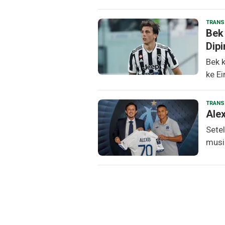
TRANS
Bek 
Dipi
Bek k
ke Ei
TRANS
Ale
Setel
musi