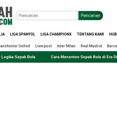
Pencarian
LIA
LIGA SPANYOL
LIGA CHAMPIONS
TENTANG KAMI
HUB
anchester United
Liverpool
Inter Milan
Real Madrid
Barce
la
Cara Menonton Sepak Bola di Era Digital: dari Televis