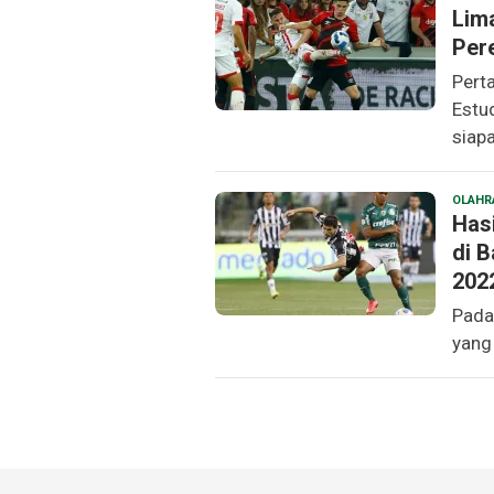
Lima
Per
Pert
Estu
siap
OLAHR
Hasi
di 
202
Pada
yang