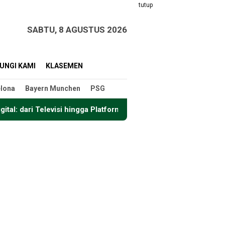
tutup
SABTU, 8 AGUSTUS 2026
UNGI KAMI
KLASEMEN
lona
Bayern Munchen
PSG
i hingga Platform Streaming
Format Baru Piala Dunia 20