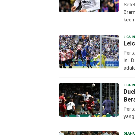
Sete
Brem
keem
LIGA I
Leic
Pert
ini. 
adala
LIGA I
Due
Ber
Perta
yang 
OLAHR