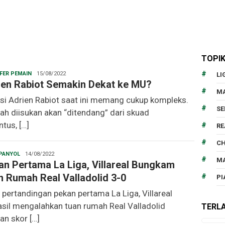
TOPI
Christopher
FER PEMAIN
15/08/2022
LI
ien Rabiot Semakin Dekat ke MU?
MA
asi Adrien Rabiot saat ini memang cukup kompleks.
SE
lah diisukan akan “ditendang” dari skuad
tus, […]
RE
CH
Christopher
SPANYOL
14/08/2022
MA
an Pertama La Liga, Villareal Bungkam
n Rumah Real Valladolid 3-0
PI
 pertandingan pekan pertama La Liga, Villareal
asil mengalahkan tuan rumah Real Valladolid
TERLA
an skor […]