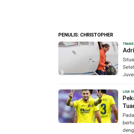
PENULIS:
CHRISTOPHER
TRANS
Adr
Situ
Sete
Juven
LIGA 
Pek
Tua
Pada
berh
deng