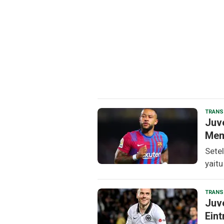
TRANS
Juv
Mem
Setel
yaitu
TRANS
Juve
Eint